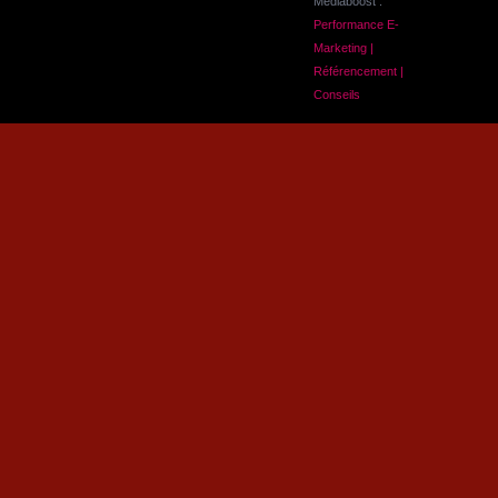
Mediaboost :
Performance E-
Marketing |
Référencement |
Conseils